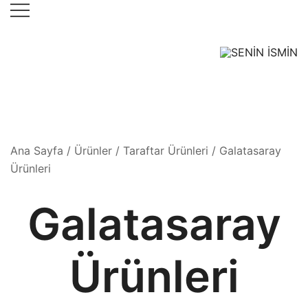
Skip
to
content
"Kişiye Özel
SENİN İSMİN
Hediyelik
Eşyalar"
Ana Sayfa
/
Ürünler
/
Taraftar Ürünleri
/ Galatasaray
Ürünleri
Galatasaray
Ürünleri