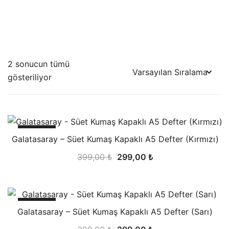
KUFI
180 derece
2 sonucun tümü
up her türlü
gösteriliyor
siz ticari
-25%
Galatasaray – Süet Kumaş Kapaklı A5 Defter (Kırmızı)
Orijinal
Şu
399,00
₺
299,00
₺
fiyat:
andaki
399,00 ₺.
fiyat:
299,00 ₺.
-25%
Galatasaray – Süet Kumaş Kapaklı A5 Defter (Sarı)