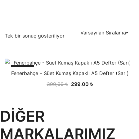
Tek bir sonuç gösteriliyor
-25%
Fenerbahçe – Süet Kumaş Kapaklı A5 Defter (Sarı)
Orijinal
Şu
399,00
₺
299,00
₺
fiyat:
andaki
399,00 ₺.
fiyat:
299,00 ₺.
DİĞER
MARKALARIMIZ