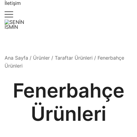
İletişim
"Kişiye Özel Hediyelik Eşyalar"
SENİN İSMİN
e KUFI
Ana Sayfa
/
Ürünler
/
Taraftar Ürünleri
/ Fenerbahçe
e 180 derece
Ürünleri
olup her türlü
insiz ticari
Fenerbahçe
Ürünleri