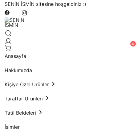
Skip
SENİN İSMİN sitesine hoşgeldiniz :)
to
content
"Kişiye Özel Hediyelik Eşyalar"
SENİN İSMİN
0
Anasayfa
Hakkımızda
Kişiye Özel Ürünler
Taraftar Ürünleri
Tatil Beldeleri
İsimler